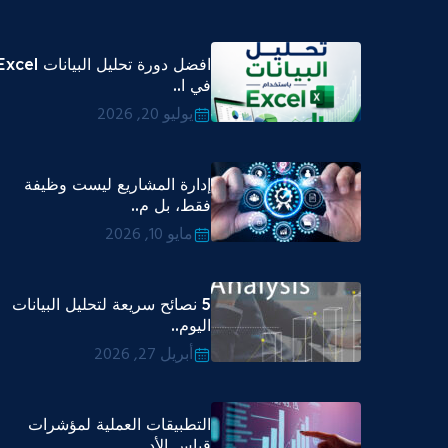
افضل دورة تحليل البيانات cel
في ا..
يوليو 20, 2026
إدارة المشاريع ليست وظيفة
فقط، بل م..
مايو 10, 2026
5 نصائح سريعة لتحليل البيانات
اليوم..
أبريل 27, 2026
التطبيقات العملية لمؤشرات
قياس الأد..