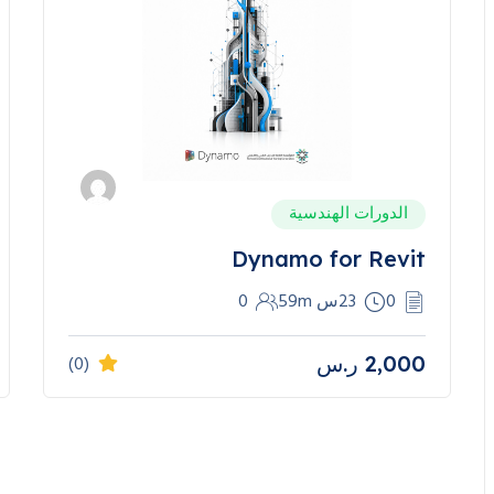
الدورات الهندسية
Dynamo for Revit
0
23س 59m
0
2,000
ر.س
(0)