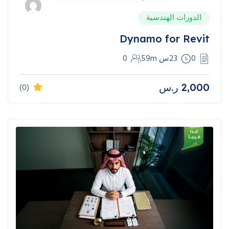
الدورات الهندسية
Dynamo for Revit
0
23س 59m
0
2,000
ر.س
(0)