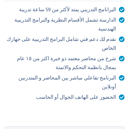
تطوير مهارات البرمجة المتقدمة وتحليل البيانات
البرانامج التدريبي يمتد لأكثر من 59 ساعة تدريبة
تعلم كيفية التعامل مع أنظمة التحكم الحديثة
القدرة على تنفيذ مشاريع صناعية معقدة باستخدام
الدارسة تشمل الأقسام النظرية والبرامج التدريبية
Siemens
S7 Families
و
TIA Portal V17
الهندسية
يمكنك التقسيط من خلال tamara & tabby
نقدم لك دعم فني شامل البرامج التدريبية على جهازك
للمزيد من الاستفسارات يمكنك التواصل علي هذا الرقم
الخاص
920015427
شرح من محاضر معتمد ذو خبرة اكثر من ١٥ عام
بمجال بانظمة التحكم والاتمتة
البرنامج تفاعلي مباشر بين المحاضر و المتدربين
أونلاين
الحضور على الهاتف الجوال أو الحاسب