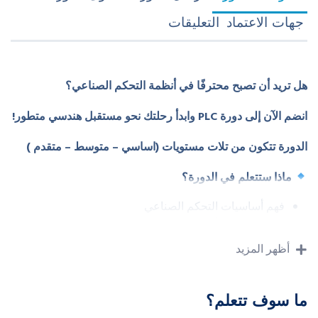
جهات الاعتماد
التعليقات
هل تريد أن تصبح محترفًا في أنظمة التحكم الصناعي؟
انضم الآن إلى دورة PLC وابدأ رحلتك نحو مستقبل هندسي متطور!
الدورة تتكون من تلات مستويات (اساسي – متوسط – متقدم )
ماذا ستتعلم في الدورة؟
فهم أساسيات التحكم الصناعي
تعلم المبادئ الأساسية للبرمجة PLC
القدرة على تنفيذ مشاريع تحكم بسيطة في المصانع
أظهر المزيد
تطوير مهارات البرمجة باستخدام إشارات تناظرية
تحسين فهم أنظمة التحكم التتابعية
القدرة على إنشاء أنظمة تحكم متكاملة وربطها بالأجهزة
ما سوف تتعلم؟
الأخرى