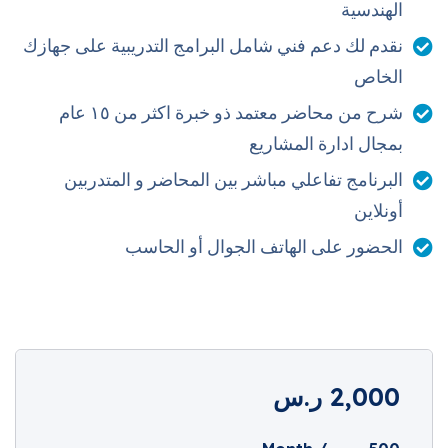
إدارة الموقع والتخطيط اليومي وتنظيم العمالة وحل المشكلات
الهندسية
الميدانية
نقدم لك دعم فني شامل البرامج التدريبية على جهازك
الإشراف على التنفيذ وضبط الجودة وفق المعايير والمواصفات
الخاص
المعتمدة
حساب الكميات والتعامل مع المقاولين والموردين
شرح من محاضر معتمد ذو خبرة اكثر من ١٥ عام
تطبيق السلامة المهنية وإدارة المخاطر داخل الموقع
بمجال ادارة المشاريع
تنمية مهارات التواصل مع المهندسين والعملاء والعمال
البرنامج تفاعلي مباشر بين المحاضر و المتدربين
شرح عملي مدعوم بأمثلة تطبيقية ومواقف حقيقية من المواقع
أونلاين
الشهادات والاعتمادات
الحضور على الهاتف الجوال أو الحاسب
شهادات معتمدة من المؤسسة العامة للتدريب التقني والمهني
يمكنك التقسيط بدون أي رسوم إضافية عبر تمارا أو تابي
للتسجيل والاستفسار يرجى التواصل عبر الجوال أو الواتساب على
2,000
ر.س
الرقم:
920015427