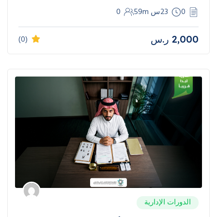
0
23س 59m
0
2,000
ر.س
(0)
الدورات الإدارية