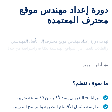
دورة إعداد مهندس موقع
محترف المعتمدة
تهدف دورة إعداد مهندس موقع محترف إلى تأهيل المهندسين
والطلاب للعمل في المواقع الهندسية بكفاءة واحترافية من خلال
التدريب العملي والمعرفة التطبيقية في إدارة وتنفيذ المشاريع إذا
كنت تبحث عن دورة مهندس موقع في السعودية تساعدك على
أظهر المزيد
فهم مسؤوليات الموقع والتعامل مع التحديات الميدانية بثقة فهذه
الدورة تمنحك الأساس المهني اللازم للنجاح في بيئة العمل
ما سوف تتعلم؟
محتوى الدورة وما يميزها:
البرانامج التدريبي يمتد لأكثر من 59 ساعة تدريبة
فهم دور مهندس الموقع والمهام والمسؤوليات والتنسيق بين
مختلف الأطراف
الدارسة تشمل الأقسام النظرية والبرامج التدريبية