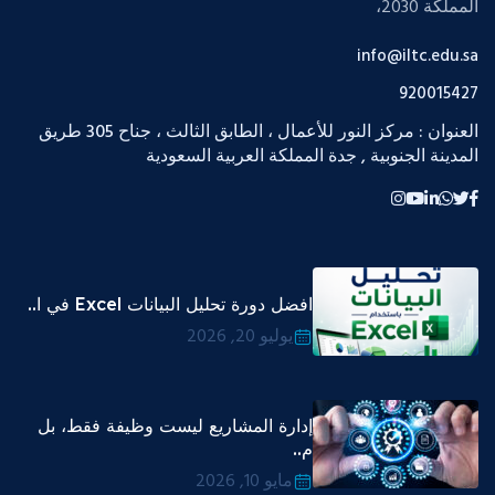
المملكة 2030،
info@iltc.edu.sa
920015427
العنوان : مركز النور للأعمال ، الطابق الثالث ، جناح 305 طريق
المدينة الجنوبية , جدة المملكة العربية السعودية
افضل دورة تحليل البيانات Excel في ا..
يوليو 20, 2026
إدارة المشاريع ليست وظيفة فقط، بل
م..
مايو 10, 2026