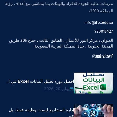
تدريبات عالية الجودة للافراد والهيئات بما يتماشى مع أهداف رؤية
المملكة 2030،
info@iltc.edu.sa
920015427
العنوان : مركز النور للأعمال ، الطابق الثالث ، جناح 305 طريق
المدينة الجنوبية , جدة المملكة العربية السعودية
افضل دورة تحليل البيانات Excel في ا..
يوليو 20, 2026
إدارة المشاريع ليست وظيفة فقط، بل
م..