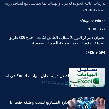
تدريبات عالية الجودة للافراد والهيئات بما يتماشى مع أهداف رؤية
المملكة 2030،
info@iltc.edu.sa
920015427
العنوان : مركز النور للأعمال ، الطابق الثالث ، جناح 305 طريق
المدينة الجنوبية , جدة المملكة العربية السعودية
افضل دورة تحليل البيانات Excel في ا..
يوليو 20, 2026
إدارة المشاريع ليست وظيفة فقط، بل
م..