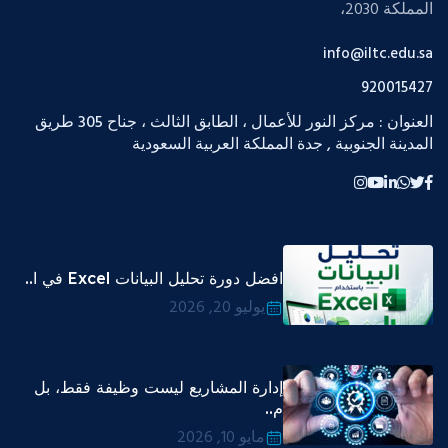
المملكة 2030،
info@iltc.edu.sa
920015427
العنوان : مركز النور للأعمال ، الطابق الثالث ، جناح 305 طريق
المدينة الجنوبية , جدة المملكة العربية السعودية
افضل دورة تحليل البيانات Excel في ا..
يوليو 20, 2026
إدارة المشاريع ليست وظيفة فقط، بل
م..
مايو 10, 2026