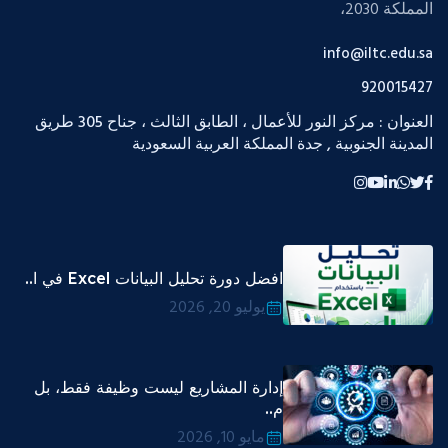
المملكة 2030،
info@iltc.edu.sa
920015427
العنوان : مركز النور للأعمال ، الطابق الثالث ، جناح 305 طريق
المدينة الجنوبية , جدة المملكة العربية السعودية
افضل دورة تحليل البيانات Excel في ا..
يوليو 20, 2026
إدارة المشاريع ليست وظيفة فقط، بل
م..
مايو 10, 2026