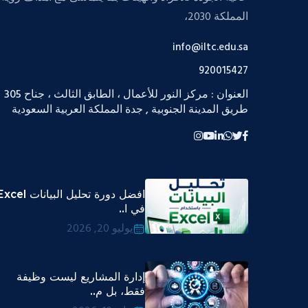
المملكة 2030،
info@iltc.edu.sa
920015427
العنوان : مركز النور للأعمال ، الطابق الثالث ، جناح 305
طريق المدينة الجنوبية , جدة المملكة العربية السعودية
افضل دورة تحليل البيانات cel
في ا..
يوليو 20, 2026
إدارة المشاريع ليست وظيفة
فقط، بل م..