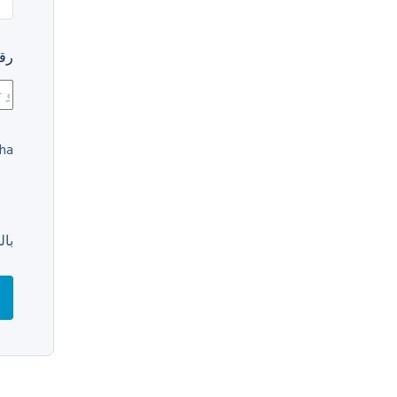
رقم
ha
بال