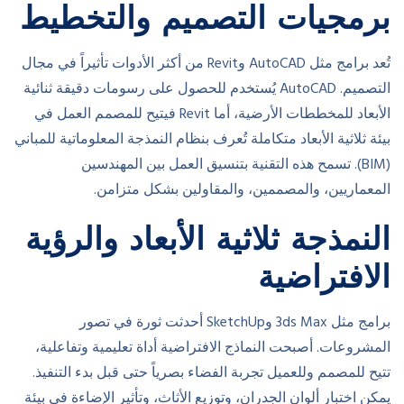
برمجيات التصميم والتخطيط
تُعد برامج مثل AutoCAD وRevit من أكثر الأدوات تأثيراً في مجال
التصميم. AutoCAD يُستخدم للحصول على رسومات دقيقة ثنائية
الأبعاد للمخططات الأرضية، أما Revit فيتيح للمصمم العمل في
بيئة ثلاثية الأبعاد متكاملة تُعرف بنظام النمذجة المعلوماتية للمباني
(BIM). تسمح هذه التقنية بتنسيق العمل بين المهندسين
المعماريين، والمصممين، والمقاولين بشكل متزامن.
النمذجة ثلاثية الأبعاد والرؤية
الافتراضية
برامج مثل 3ds Max وSketchUp أحدثت ثورة في تصور
المشروعات. أصبحت النماذج الافتراضية أداة تعليمية وتفاعلية،
تتيح للمصمم وللعميل تجربة الفضاء بصرياً حتى قبل بدء التنفيذ.
يمكن اختبار ألوان الجدران، وتوزيع الأثاث، وتأثير الإضاءة في بيئة