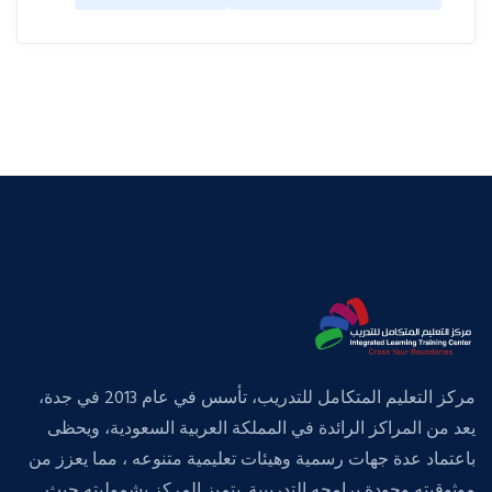
مركز التعليم المتكامل للتدريب، تأسس في عام 2013 في جدة،
يعد من المراكز الرائدة في المملكة العربية السعودية، ويحظى
باعتماد عدة جهات رسمية وهيئات تعليمية متنوعه ، مما يعزز من
موثوقيته وجودة برامجه التدريبية. يتميز المركز بشموليته حيث