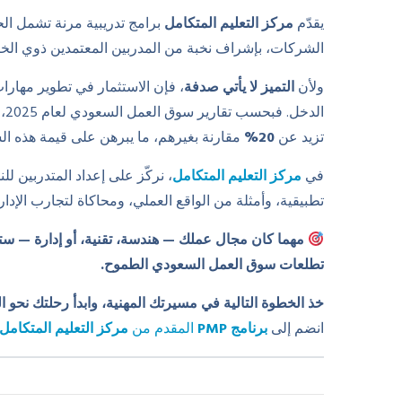
يقدّم
مركز التعليم المتكامل
برامج تدريبية مرنة تشمل ال
الشركات، بإشراف نخبة من المدربين المعتمدين ذوي الخبر
ولأن
التميز لا يأتي صدفة
، فإن الاستثمار في تطوير مهارا
الدخل. فبحسب تقارير سوق العمل السعودي لعام 2025، ارتفعت رواتب الحاصلين على
تزيد عن
20%
مقارنة بغيرهم، ما يبرهن على قيمة هذه الش
في
مركز التعليم المتكامل
، نركّز على إعداد المتدربين لل
تطبيقية، وأمثلة من الواقع العملي، ومحاكاة لتجارب الإدا
مهما كان مجال عملك — هندسة، تقنية، أو إدارة — ستج
تطلعات سوق العمل السعودي الطموح.
خذ الخطوة التالية في مسيرتك المهنية، وابدأ رحلتك نحو ال
انضم إلى
برنامج PMP
المقدم من
مركز التعليم المتكامل