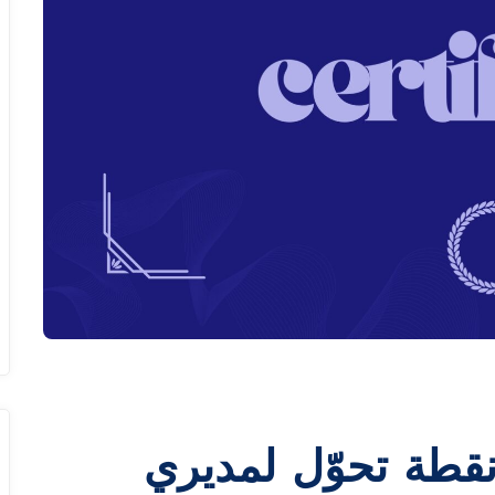
ذا تُعد شهادة PMP نقطة تحوّل لمديري