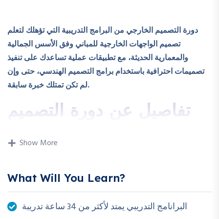
دورة التصميم الخارجي من البرامج التدريبية التي تؤهلك لتعلم
تصميم الواجهات الخارجية للمباني وفق الأسس الجمالية
والمعمارية الحديثة، مع تطبيقات عملية تساعدك على تنفيذ
تصميمات احترافية باستخدام برامج التصميم الهندسي، حتى وإن
لم تكن تمتلك خبرة سابقة.
تفاصيل عن دورة التصميم
الخارجي
Show More
يوفر البرنامج التدريبي أساسًا متينًا في تصميم الواجهات
المعمارية، بدايةً من التعرف على الطرازات المختلفة وتحليل
What Will You Learn?
الواجهات، مرورًا برسم الأفكار الأولية، بالإضافة إلى استخدام
AutoCAD وPhotoshop لإعداد التصميمات وإخراجها بصورة
احترافية مع التركيز على الجانب التطبيقي.
البرانامج التدريبي يمتد لأكثر من 34 ساعة تدريبة