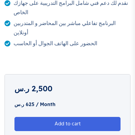
نقدم لك دعم فني شامل البرامج التدريبية على جهازك
مخرجات دورة التصميم
الخاص
الخارجي والهدف العام
البرنامج تفاعلي مباشر بين المحاضر و المتدربين
أونلاين
بعد إتمام الدورة سيكون المتدرب قادرًا على تصميم واجهات
المباني والفلل والمنازل، واختيار العناصر الجمالية المناسبة لكل
الحضور على الهاتف الجوال أو الحاسب
مشروع، كما يكتسب المهارات الأساسية للعمل في مجال
التصميم الخارجي وفق متطلبات سوق العمل.
أساسيات تصميم الواجهات
الخارجية
2,500
ر.س
مبادئ التصميم الخارجي للمباني.
/ Month
625
ر.س
تصميم الواجهات المعمارية الحديثة.
تحليل الطرازات المعمارية المختلفة.
إعداد المخططات الأولية.
Add to cart
تطبيقات عملية على تصميم الواجهات.