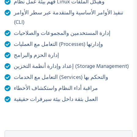
فهم بيئة عمل نظام Linux وهيكل الملفات
إنشاء وإدارة أنظمة الملفات
تنفيذ الأوامر الأساسية والمتقدمة عبر سطر الأوامر
التحكم في خدمات النظام وإدارتها
(CLI)
أتمتة المهام باستخدام Shell Scripting
إدارة المستخدمين والمجموعات والصلاحيات
جدولة المهام باستخدام cron
التعامل مع العمليات (Processes) وإدارتها
إدارة الحزم والبرامج
إدارة العمليات ومراقبة أداء النظام
إعداد وإدارة أنظمة التخزين (Storage Management)
ضبط أمان النظام والصلاحيات المتقدمة
التعامل مع الخدمات (Services) والتحكم بها
إعداد ومراقبة الشبكات على مستوى النظام
مراقبة أداء النظام واستكشاف الأخطاء
التعامل مع المشكلات الفعلية في بيئات الإنتاج
العمل بثقة داخل بيئة سيرفرات حقيقية
الدورة تعتمد على التطبيق العملي بنسبة كبيرة لضمان اكتساب
المهارة الفعلية وليس مجرد المعرفة النظرية.
احجز مكانك الآن وابدأ مرحلة الاحتراف.