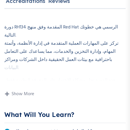
Accreditations
Reviews
الرسمي هي خطوتك
Red Hat
دورة RH134 المقدمة وفق منهج
التالية.
تركز على المهارات العملية المتقدمة في إدارة الأنظمة، وأتمتة
المهام، وإدارة التخزين والخدمات، مما يساعدك على التعامل
باحترافية مع بيئات العمل الحقيقية داخل الشركات ومراكز
البيانات.
هذه الدورة تحل مشكلة الاعتماد على المعرفة النظرية فقط،
وتنقلك إلى مستوى التطبيق العملي الذي يؤهلك للعمل بكفاءة
Show More
عالية كمسؤول أنظمة لينكس.
بنهاية الدورة ستكون قادرًا على:
What Will You Learn?
إدارة التخزين المتقدم باستخدام LVM