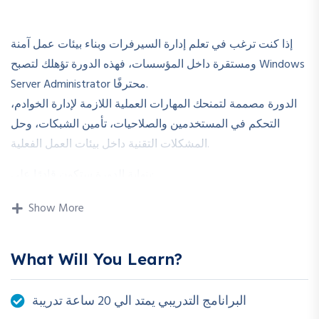
إذا كنت ترغب في تعلم إدارة السيرفرات وبناء بيئات عمل آمنة
ومستقرة داخل المؤسسات، فهذه الدورة تؤهلك لتصبح Windows
Server Administrator محترفًا.
الدورة مصممة لتمنحك المهارات العملية اللازمة لإدارة الخوادم،
التحكم في المستخدمين والصلاحيات، تأمين الشبكات، وحل
المشكلات التقنية داخل بيئات العمل الفعلية.
بنهاية الدورة ستكون قادرًا على:
✔ تثبيت وإعداد Windows Server باحترافية
Show More
✔ إدارة المستخدمين والمجموعات والصلاحيات
✔ إعداد Active Directory وإدارته
What Will You Learn?
✔ تطبيق Group Policy للتحكم في بيئة العمل
✔ إدارة الشبكات داخل بيئة Windows Server
البرانامج التدريبي يمتد الي 20 ساعة تدريبة
✔ تأمين السيرفرات وحمايتها من التهديدات