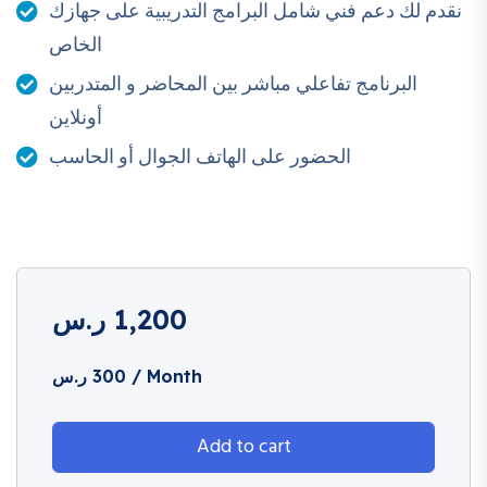
✔ إدارة التخزين والنسخ الاحتياطي
نقدم لك دعم فني شامل البرامج التدريبية على جهازك
✔ حل المشكلات التقنية الشائعة داخل بيئات الشركات
الخاص
✔ العمل كمسؤول أنظمة داخل المؤسسات بثقة وكفاءة
البرنامج تفاعلي مباشر بين المحاضر و المتدربين
سجل الآن وابدأ مستقبلك في مجال إدارة الأنظمة
أونلاين
الحضور على الهاتف الجوال أو الحاسب
1,200
ر.س
/ Month
300
ر.س
Add to cart