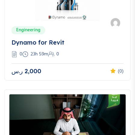
Engineering
Dynamo for Revit
0
23h 59m
0
2,000
ر.س
(0)