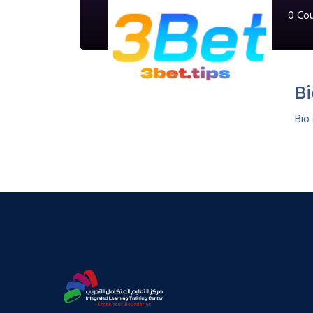
0
Cou
B
Bio