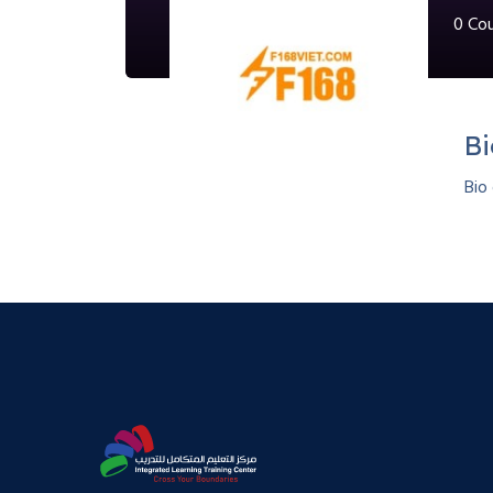
0
Cou
B
Bio