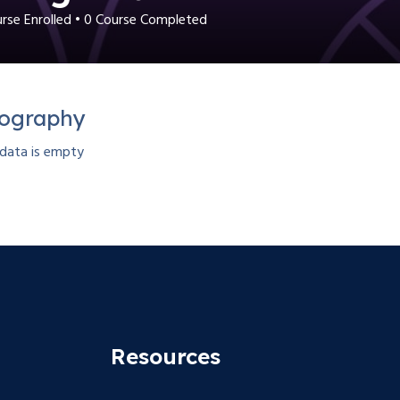
rse Enrolled
•
0
Course Completed
iography
 data is empty
Resources