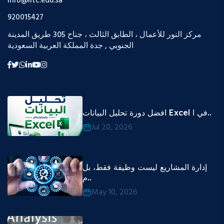
info@iltc.edu.sa
920015427
مركز النور للأعمال ، الطابق الثالث ، جناح 305 طريق المدينة
الجنوبي , جدة المملكة العربية السعودية
افضل دورة تحليل البيانات Excel في ا..
Jul 20, 2026
إدارة المشاريع ليست وظيفة فقط، بل
م..
May 10, 2026