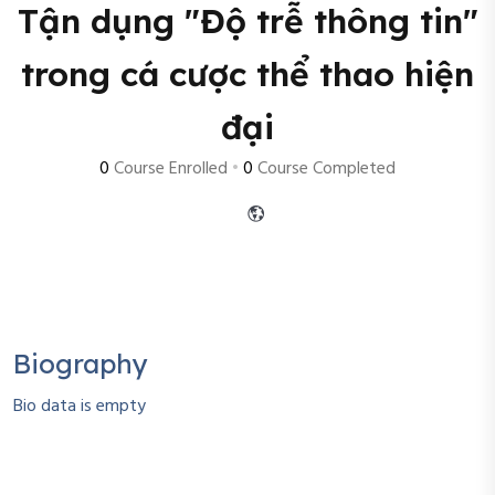
Tận dụng "Độ trễ thông tin"
trong cá cược thể thao hiện
đại
0
Course Enrolled
•
0
Course Completed
Biography
Bio data is empty