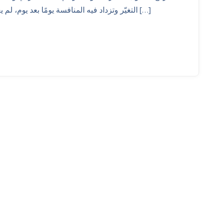
التغيّر وتزداد فيه المنافسة يومًا بعد يوم، لم يعد بإمكان المؤسسات الاعتماد فقط على الأساليب […]