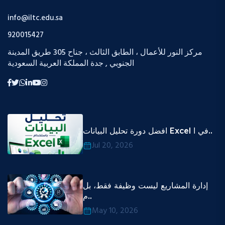
info@iltc.edu.sa
920015427
مركز النور للأعمال ، الطابق الثالث ، جناح 305 طريق المدينة
الجنوبي , جدة المملكة العربية السعودية
افضل دورة تحليل البيانات Excel في ا..
Jul 20, 2026
إدارة المشاريع ليست وظيفة فقط، بل
م..
May 10, 2026